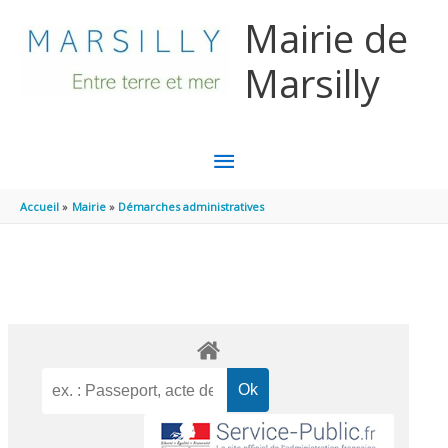
Aller au contenu
Aller au pied de page
Mairie de
Marsilly
MENU
PRINCIPAL
Accueil
Mairie
Démarches administratives