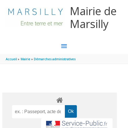
Aller au contenu
Aller au pied de page
Mairie de
Marsilly
MENU
PRINCIPAL
Accueil
Mairie
Démarches administratives