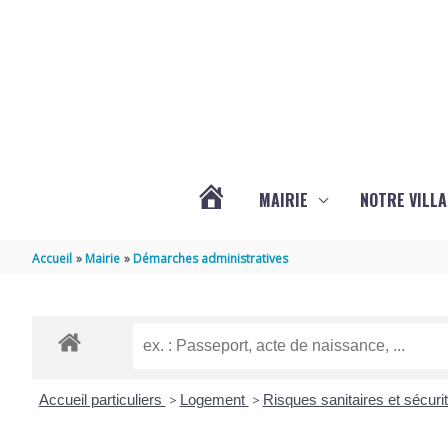
Aller au contenu
Aller au pied de page
MAIRIE
NOTRE VILLA
ACTUALITÉS
Accueil
Mairie
Démarches administratives
DE
MARSILLY
Accueil particuliers
>
Logement
>
Risques sanitaires et sécur