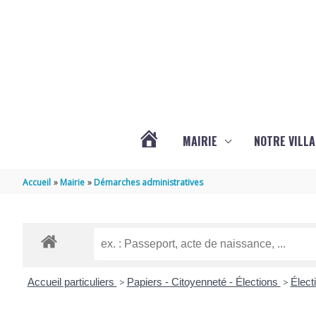
Aller au contenu
Aller au pied de page
MAIRIE
NOTRE VILLA
ACTUALITÉS
Accueil
Mairie
Démarches administratives
DE
MARSILLY
Accueil particuliers
>
Papiers - Citoyenneté - Élections
>
Élect