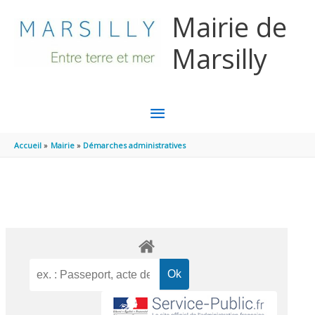
Aller au contenu
Aller au pied de page
Mairie de
Marsilly
MENU
PRINCIPAL
Accueil
Mairie
Démarches administratives