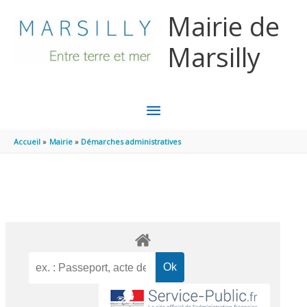
Aller au contenu
Aller au pied de page
Mairie de
Marsilly
MENU
PRINCIPAL
Accueil
Mairie
Démarches administratives