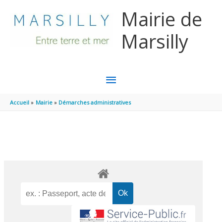
Aller au contenu
Aller au pied de page
Mairie de
Marsilly
MENU
PRINCIPAL
Accueil
Mairie
Démarches administratives