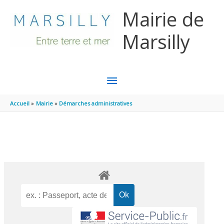
Aller au contenu
Aller au pied de page
Mairie de
Marsilly
MENU
PRINCIPAL
Accueil
Mairie
Démarches administratives