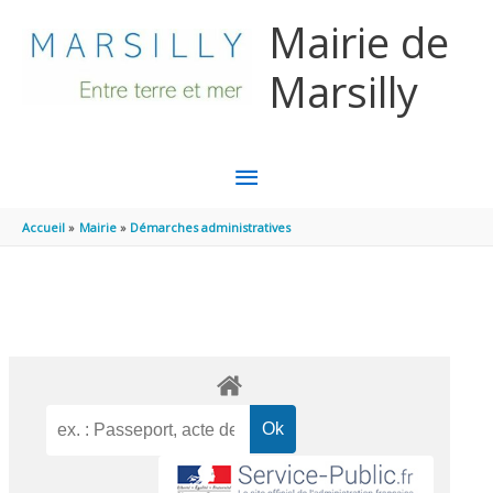
Aller au contenu
Aller au pied de page
Mairie de
Marsilly
MENU
PRINCIPAL
Accueil
Mairie
Démarches administratives