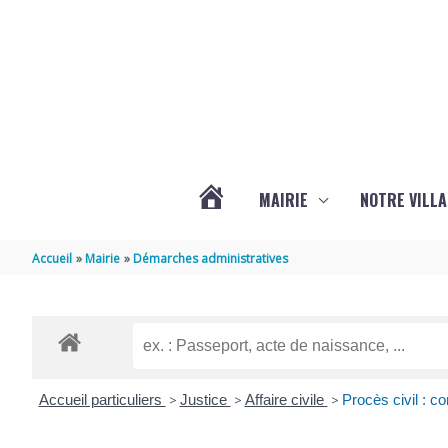
Aller au contenu
Aller au pied de page
MAIRIE
NOTRE VILLA
ACTUALITÉS
Accueil
Mairie
Démarches administratives
DE
MARSILLY
Accueil particuliers
>
Justice
>
Affaire civile
>
Procès civil : 