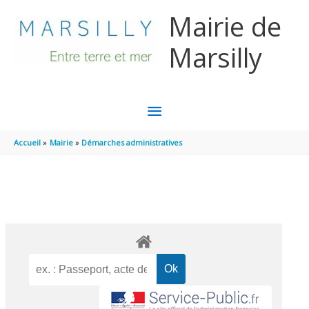
Aller au contenu
Aller au pied de page
Mairie de
Marsilly
MENU
PRINCIPAL
Accueil
Mairie
Démarches administratives