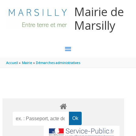
Aller au contenu
Aller au pied de page
Mairie de
Marsilly
MENU
PRINCIPAL
Accueil
Mairie
Démarches administratives