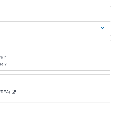
ve ?
re ?
(EREA)