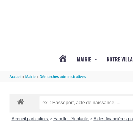
Aller au contenu
Aller au pied de page
MAIRIE
NOTRE VILLA
ACTUALITÉS
Accueil
Mairie
Démarches administratives
DE
MARSILLY
Accueil particuliers
>
Famille - Scolarité
>
Aides financières po