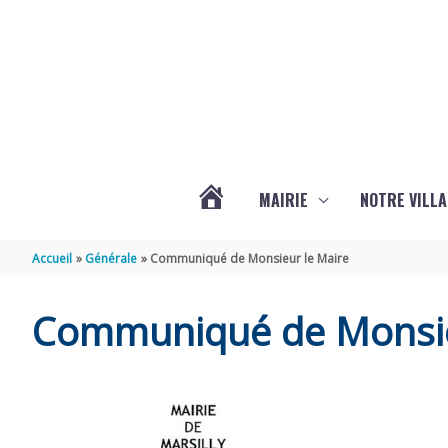
Aller au contenu
Aller au pied de page
MAIRIE
NOTRE VILLA
ACTUALITÉS
Accueil
Générale
Communiqué de Monsieur le Maire
DE
Communiqué de Monsie
MARSILLY