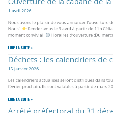
Ouverture de la cabane de la
BUS
À
1 avril 2026
COMPTER
DU
Nous avons le plaisir de vous annoncer l’ouverture d
20
AVRIL
Nous”
Rendez-vous le 3 avril à partir de 11h Céli
2026
moment convivial.
Horaires d’ouverture :Du merc
OUVERTURE
LIRE LA SUITE »
DE
Déchets : les calendriers de 
LA
CABANE
15 janvier 2026
DE
LA
Les calendriers actualisés seront distribués dans toute
MAIRIE
–
février prochain. Ils sont valables à partir de mars 2
CHEZ
NOUS
DÉCHETS
LIRE LA SUITE »
:
Arrêté préfectoral du 31 déc
LES