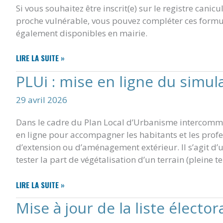
DÉPARTEMENT
Si vous souhaitez être inscrit(e) sur le registre cani
DE
proche vulnérable, vous pouvez compléter ces formul
LA
également disponibles en mairie.
CHARENTE-
MARITIME
PLAN
LIRE LA SUITE »
SUR
CANICULE
LE
PLUi : mise en ligne du simul
2026
TERRITOIRE
DE
29 avril 2026
L’OUGC
ETABLISSEMENT
Dans le cadre du Plan Local d’Urbanisme intercommu
PUBLIC
en ligne pour accompagner les habitants et les profe
DU
d’extension ou d’aménagement extérieur. Il s’agit d’
MARAIS
tester la part de végétalisation d’un terrain (pleine te
POITEVIN
PLUI
LIRE LA SUITE »
:
Mise à jour de la liste élector
MISE
EN