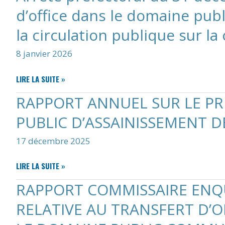
CALENDRIERS
d’office dans le domaine publ
DE
COLLECTE
la circulation publique sur l
2026
SONT
8 janvier 2026
DISPONIBLES
!
ARRÊTÉ
LIRE LA SUITE »
PRÉFECTORAL
RAPPORT ANNUEL SUR LE PRI
DU
31
PUBLIC D’ASSAINISSEMENT D
DÉCEMBRE
2025
17 décembre 2025
PORTANT
TRANSFERT
RAPPORT
LIRE LA SUITE »
D’OFFICE
ANNUEL
DANS
RAPPORT COMMISSAIRE ENQ
SUR
LE
LE
DOMAINE
RELATIVE AU TRANSFERT D’O
PRIX
PUBLIC
ET
DE