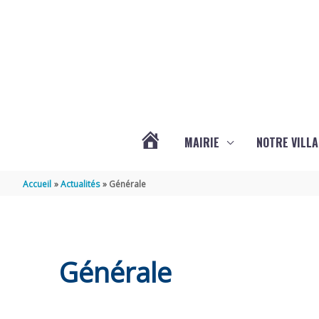
Aller au contenu
Aller au pied de page
MAIRIE
NOTRE VILLA
ACTUALITÉS
Accueil
Actualités
Générale
DE
MARSILLY
Générale