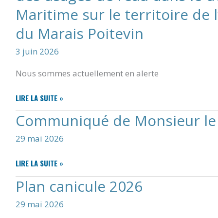
RUE
Maritime sur le territoire de
!
du Marais Poitevin
3 juin 2026
Nous sommes actuellement en alerte
ARRÊTÉ
LIRE LA SUITE »
PRÉFECTORAL
Communiqué de Monsieur le
N°26EB524
PORTANT
29 mai 2026
LIMITATION
PROVISOIRE
DES
COMMUNIQUÉ
LIRE LA SUITE »
USAGES
DE
Plan canicule 2026
DE
MONSIEUR
L’EAU
LE
29 mai 2026
DANS
MAIRE
LE