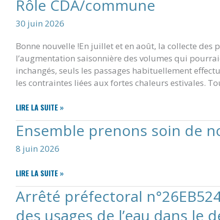
Rôle CDA/commune
FINANCEMENT
PRÉVISIONNEL
30 juin 2026
–
RÉFECTION
Bonne nouvelle !En juillet et en août, la collecte d
COMPLÈTE
TOITURE
l’augmentation saisonnière des volumes qui pourraient
RESTAURANT
inchangés, seuls les passages habituellement effectu
SCOLAIRE
les contraintes liées aux fortes chaleurs estivales. To
RÔLE
LIRE LA SUITE »
CDA/COMMUNE
Ensemble prenons soin de no
8 juin 2026
ENSEMBLE
LIRE LA SUITE »
PRENONS
Arrêté préfectoral n°26EB524
SOIN
DE
des usages de l’eau dans le 
NOTRE