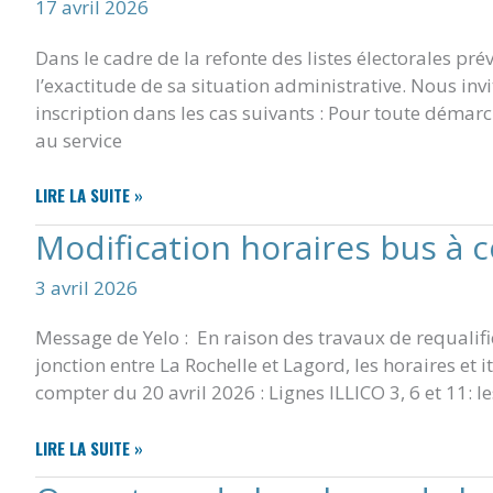
17 avril 2026
LIGNE
DU
Dans le cadre de la refonte des listes électorales pré
SIMULATEUR
DE
l’exactitude de sa situation administrative. Nous inv
COEFFICIENT
inscription dans les cas suivants : Pour toute démar
DE
au service
BIOTOPE
MISE
LIRE LA SUITE »
À
Modification horaires bus à 
JOUR
DE
3 avril 2026
LA
LISTE
Message de Yelo : En raison des travaux de requalifi
ÉLECTORALE
jonction entre La Rochelle et Lagord, les horaires et 
compter du 20 avril 2026 : Lignes ILLICO 3, 6 et 11: l
MODIFICATION
LIRE LA SUITE »
HORAIRES