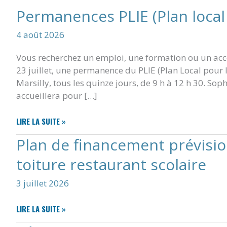
Permanences PLIE (Plan local p
4 août 2026
Vous recherchez un emploi, une formation ou un
23 juillet, une permanence du PLIE (Plan Local pour l
Marsilly, tous les quinze jours, de 9 h à 12 h 30. So
accueillera pour […]
PERMANENCES
LIRE LA SUITE »
PLIE
Plan de financement prévisio
(PLAN
LOCAL
toiture restaurant scolaire
POUR
L’INSERTION
3 juillet 2026
ET
L’EMPLOI)
PLAN
LIRE LA SUITE »
DE