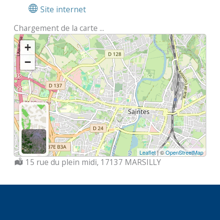
Site internet
Chargement de la carte ...
+
−
Leaflet
| ©
OpenStreetMap
Localisation :
15 rue du plein midi, 17137 MARSILLY