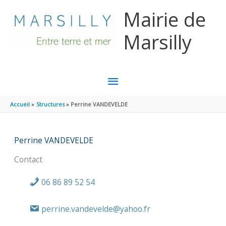
Aller au contenu
Aller au pied de page
Mairie de
Marsilly
MENU
PRINCIPAL
Accueil
Structures
Perrine VANDEVELDE
Perrine VANDEVELDE
Contact
06 86 89 52 54
perrine.vandevelde@yahoo.fr