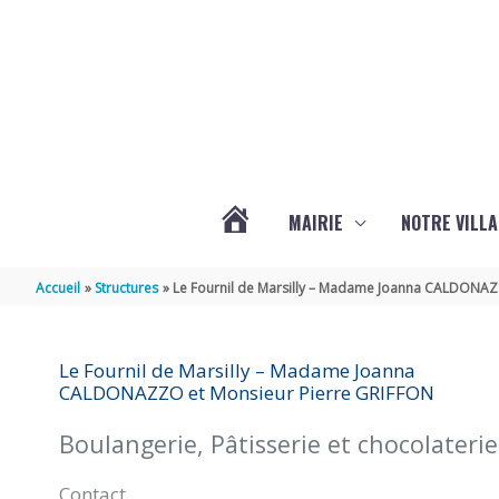
Aller au contenu
Aller au pied de page
MAIRIE
NOTRE VILLA
ACTUALITÉS
Accueil
Structures
Le Fournil de Marsilly – Madame Joanna CALDONAZ
DE
Le Fournil de Marsilly – Madame Joanna
CALDONAZZO et Monsieur Pierre GRIFFON
MARSILLY
Boulangerie, Pâtisserie et chocolaterie
Contact