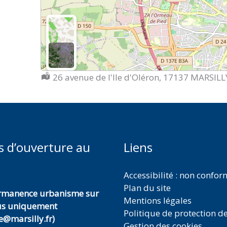
Localisation :
26 avenue de l'Ile d'Oléron, 17137 MARSILL
s d’ouverture au
Liens
Accessibilité : non confo
Plan du site
ermanence urbanisme sur
Mentions légales
us uniquement
Politique de protection d
@marsilly.fr)
Gestion des cookies