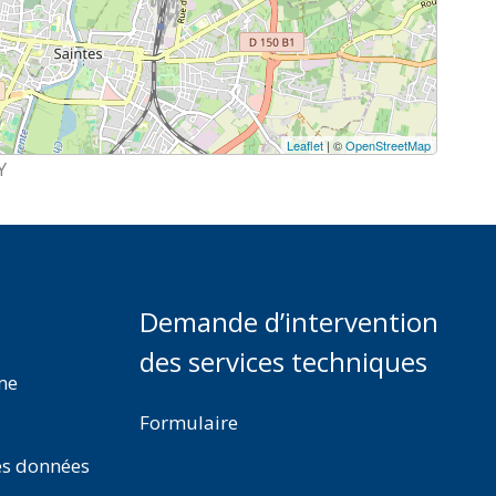
Leaflet
| ©
OpenStreetMap
Y
Demande d’intervention
des services techniques
rme
Formulaire
es données