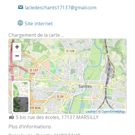
lacledeschants17137@gmail.com
Site internet
Chargement de la carte ...
+
−
Leaflet
| ©
OpenStreetMap
Localisation :
5 bis rue des écoles, 17137 MARSILLY
Plus d'informations