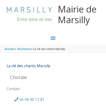
Aller au contenu
Aller au pied de page
Mairie de
Marsilly
MENU
PRINCIPAL
Accueil
Structures
La clé des chants Marsilly
La clé des chants Marsilly
Chorale
Contact
06 08 46 12 81