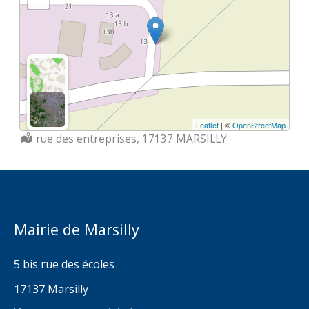
Leaflet
| ©
OpenStreetMap
Localisation :
rue des entreprises, 17137 MARSILLY
Mairie de Marsilly
5 bis rue des écoles
17137 Marsilly