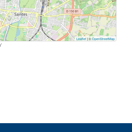
Leaflet
| ©
OpenStreetMap
Y