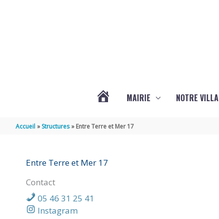
Aller au contenu
Aller au pied de page
MAIRIE
NOTRE VILLA
ACTUALITÉS
Accueil
Structures
Entre Terre et Mer 17
DE
Entre Terre et Mer 17
MARSILLY
Contact
05 46 31 25 41
Instagram