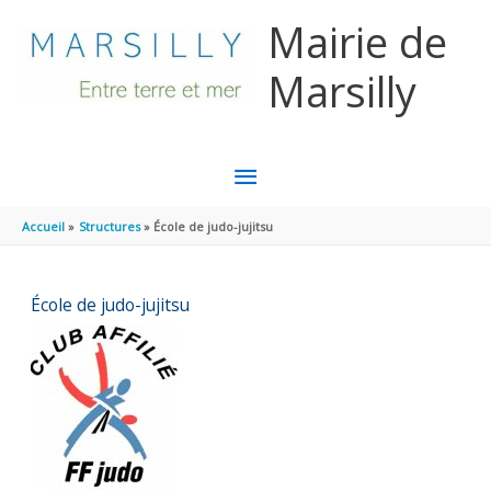
Aller au contenu
Aller au pied de page
Mairie de
Marsilly
MENU
PRINCIPAL
Accueil
Structures
École de judo-jujitsu
École de judo-jujitsu