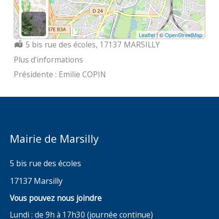
Leaflet
| ©
OpenStreetMap
Localisation :
5 bis rue des écoles, 17137 MARSILLY
Plus d'informations
Présidente : Emilie COPIN
Mairie de Marsilly
5 bis rue des écoles
17137 Marsilly
Vous pouvez nous joindre
Lundi : de 9h à 17h30 (journée continue)