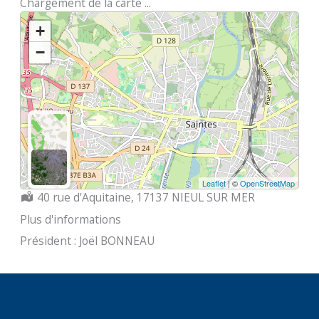
Chargement de la carte ...
+
−
Leaflet
| ©
OpenStreetMap
Localisation :
40 rue d'Aquitaine, 17137 NIEUL SUR MER
Plus d'informations
Président : Joël BONNEAU