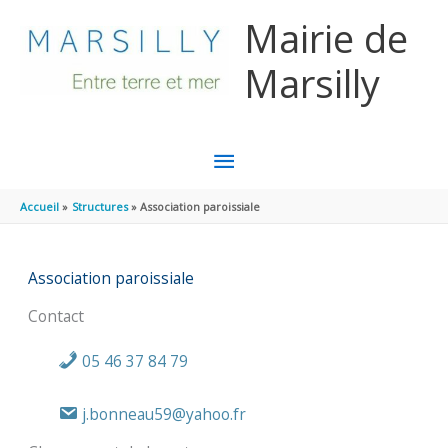
Aller au contenu
Aller au pied de page
Mairie de
Marsilly
MENU
PRINCIPAL
Accueil
Structures
Association paroissiale
Association paroissiale
Contact
05 46 37 84 79
j.bonneau59@yahoo.fr