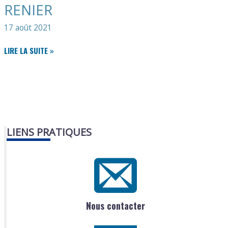
LUCAZEAU
RENIER
WILFRID
17 août 2021
ESCABELLE
LIRE LA SUITE »
MR
JEAN-
LUC
RENIER
LIENS PRATIQUES
Nous contacter