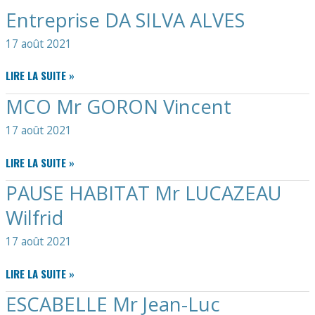
Entreprise DA SILVA ALVES
17 août 2021
ENTREPRISE
LIRE LA SUITE »
DA
MCO Mr GORON Vincent
SILVA
ALVES
17 août 2021
MCO
LIRE LA SUITE »
MR
PAUSE HABITAT Mr LUCAZEAU
GORON
VINCENT
Wilfrid
17 août 2021
PAUSE
LIRE LA SUITE »
HABITAT
ESCABELLE Mr Jean-Luc
MR