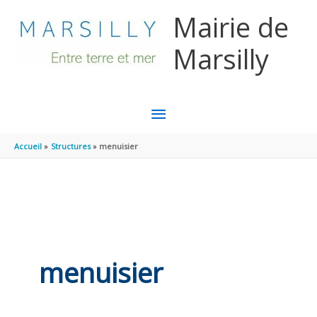
Aller au contenu
Aller au pied de page
Mairie de
Marsilly
MENU
PRINCIPAL
Accueil
Structures
menuisier
menuisier