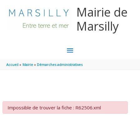
Aller au contenu
Aller au pied de page
Mairie de
Marsilly
MENU
PRINCIPAL
Accueil
Mairie
Démarches administratives
Impossible de trouver la fiche : R62506.xml