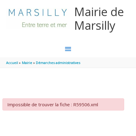
Aller au contenu
Aller au pied de page
Mairie de
Marsilly
MENU
PRINCIPAL
Accueil
Mairie
Démarches administratives
Impossible de trouver la fiche : R59506.xml