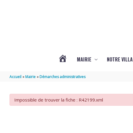
Aller au contenu
Aller au pied de page
MAIRIE
NOTRE VILLA
ACTUALITÉS
Accueil
Mairie
Démarches administratives
DE
Impossible de trouver la fiche : R42199.xml
MARSILLY