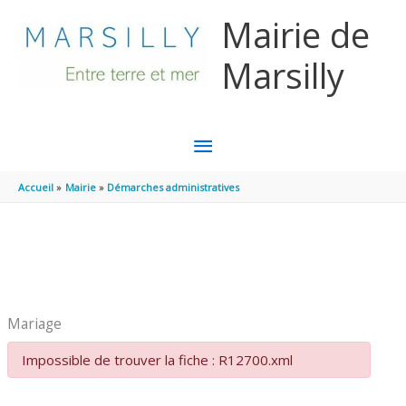
Aller au contenu
Aller au pied de page
Mairie de
Marsilly
MENU
PRINCIPAL
Accueil
Mairie
Démarches administratives
Mariage
Impossible de trouver la fiche : R12700.xml