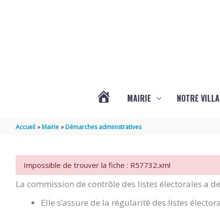
Aller au contenu
Aller au pied de page
MAIRIE
NOTRE VILLA
ACTUALITÉS
Accueil
Mairie
Démarches administratives
DE
Impossible de trouver la fiche : R57732.xml
MARSILLY
La commission de contrôle des listes électorales a d
Elle s’assure de la régularité des listes élector