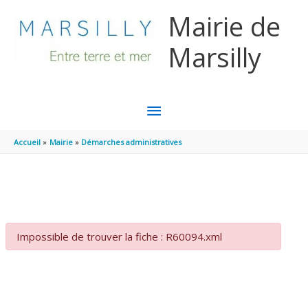
Aller au contenu
Aller au pied de page
Mairie de
Marsilly
MENU
PRINCIPAL
Accueil
Mairie
Démarches administratives
Impossible de trouver la fiche : R60094.xml