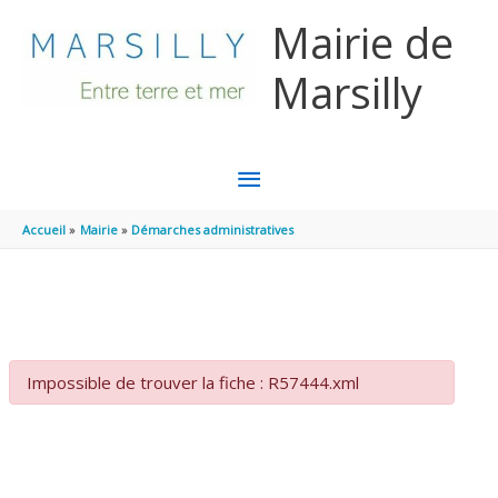
Aller au contenu
Aller au pied de page
Mairie de
Marsilly
MENU
PRINCIPAL
Accueil
Mairie
Démarches administratives
Impossible de trouver la fiche : R57444.xml