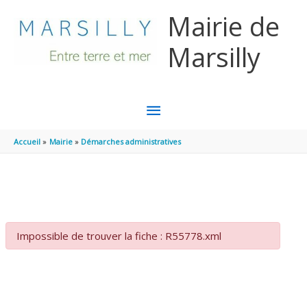
Aller au contenu
Aller au pied de page
Mairie de
Marsilly
MENU
PRINCIPAL
Accueil
Mairie
Démarches administratives
Impossible de trouver la fiche : R55778.xml