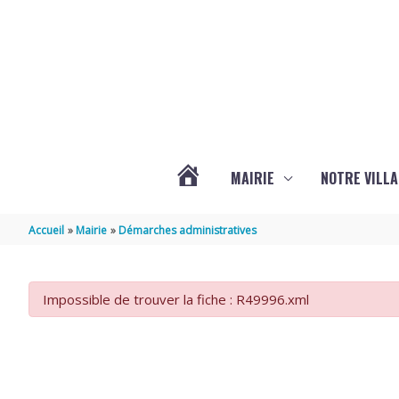
Aller au contenu
Aller au pied de page
MAIRIE
NOTRE VILLA
ACTUALITÉS
Accueil
Mairie
Démarches administratives
DE
Impossible de trouver la fiche : R49996.xml
MARSILLY