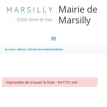
Aller au contenu
Aller au pied de page
Mairie de
Marsilly
MENU
PRINCIPAL
Accueil
Mairie
Démarches administratives
Impossible de trouver la fiche : R47751.xml