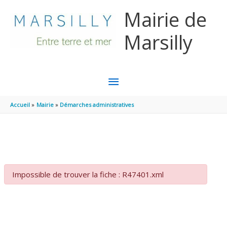
Aller au contenu
Aller au pied de page
Mairie de
Marsilly
MENU
PRINCIPAL
Accueil
Mairie
Démarches administratives
Impossible de trouver la fiche : R47401.xml