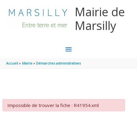
Aller au contenu
Aller au pied de page
Mairie de
Marsilly
MENU
PRINCIPAL
Accueil
Mairie
Démarches administratives
Impossible de trouver la fiche : R41954.xml