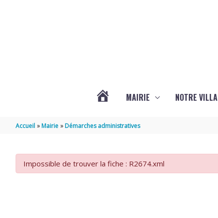
Aller au contenu
Aller au pied de page
MAIRIE
NOTRE VILLA
ACTUALITÉS
Accueil
Mairie
Démarches administratives
DE
Impossible de trouver la fiche : R2674.xml
MARSILLY