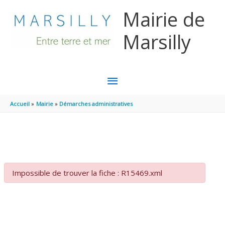
Aller au contenu
Aller au pied de page
Mairie de
Marsilly
MENU
PRINCIPAL
Accueil
Mairie
Démarches administratives
Impossible de trouver la fiche : R15469.xml