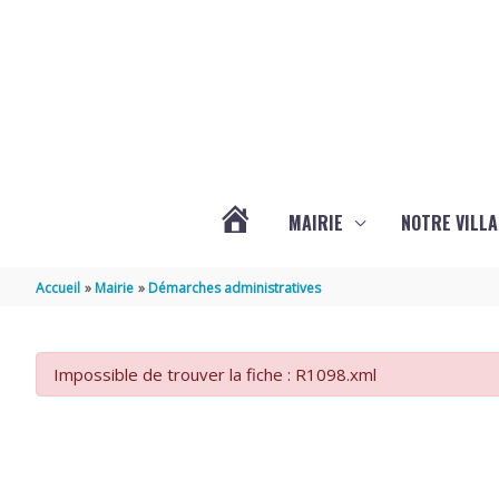
Aller au contenu
Aller au pied de page
MAIRIE
NOTRE VILLA
ACTUALITÉS
Accueil
Mairie
Démarches administratives
DE
Impossible de trouver la fiche : R1098.xml
MARSILLY