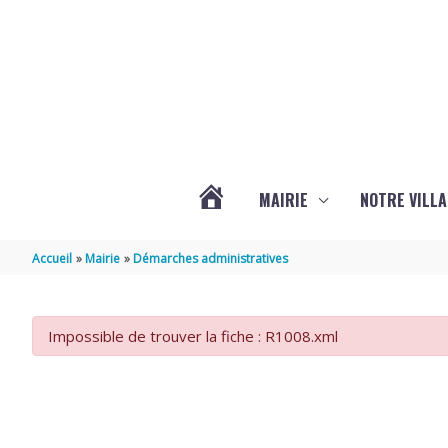
Aller au contenu
Aller au pied de page
MAIRIE
NOTRE VILLA
ACTUALITÉS
Accueil
Mairie
Démarches administratives
DE
Impossible de trouver la fiche : R1008.xml
MARSILLY