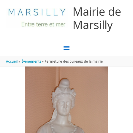
Aller au contenu
Aller au pied de page
Mairie de
Marsilly
MENU
PRINCIPAL
Accueil
Évenements
Fermeture des bureaux de la mairie