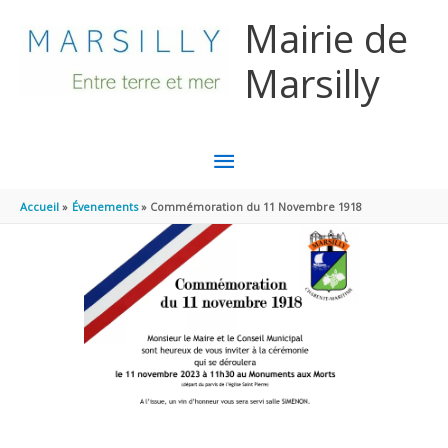
Aller au contenu
Aller au pied de page
Mairie de
Marsilly
MENU
PRINCIPAL
Accueil
Évenements
Commémoration du 11 Novembre 1918